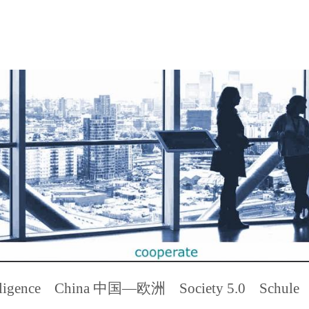
ligence
China 中国—欧洲
Society 5.0
Schule