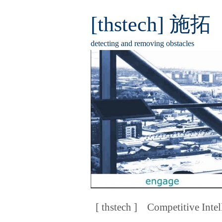
[thstech] 施拓
detecting and removing obstacles
[ thstech ]
Competitive Intel