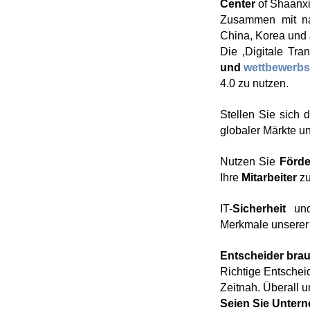
Center
of Shaanxi
Zusammen mit nam
China, Korea und
Die ‚Digitale Tra
und
wettbewerbs
4.0 zu nutzen.
Stellen Sie sich
globaler Märkte u
Nutzen Sie
Förde
Ihre
Mitarbeiter
zu
IT-
Sicherheit
un
Merkmale unserer 
Entscheider brau
Richtige Entschei
Zeitnah. Überall u
Seien Sie Untern