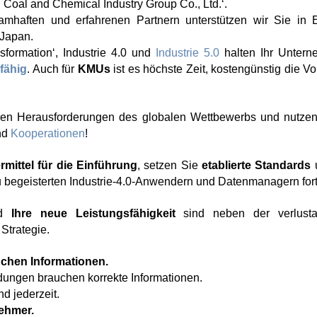
 Coal and Chemical Industry Group Co., Ltd.‘.
haften und erfahrenen Partnern unterstützen wir Sie in 
 Japan.
nsformation‘, Industrie 4.0 und
Industrie 5.0
halten Ihr Unter
fähig
. Auch für
KMUs
ist es höchste Zeit, kostengünstig die Vor
 den Herausforderungen des globalen Wettbewerbs und nutze
nd
Kooperationen
!
rmittel für die Einführung
, setzen Sie
etablierte Standards
u
 begeisterten Industrie-4.0-Anwendern und Datenmanagern fort
d
Ihre neue Leistungsfähigkeit
sind neben der verlust
Strategie.
chen Informationen.
dungen brauchen korrekte Informationen.
nd jederzeit.
ehmer.