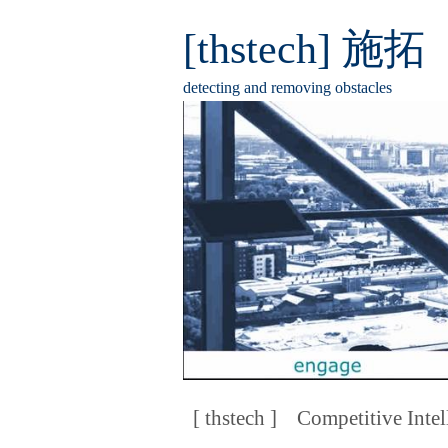
[thstech] 施拓
detecting and removing obstacles
[ thstech ]
Competitive Intel