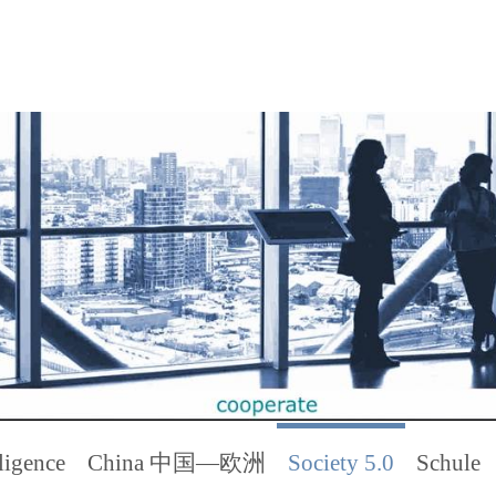
ligence
China 中国—欧洲
Society 5.0
Schule