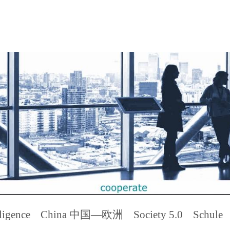
ligence
China 中国—欧洲
Society 5.0
Schule