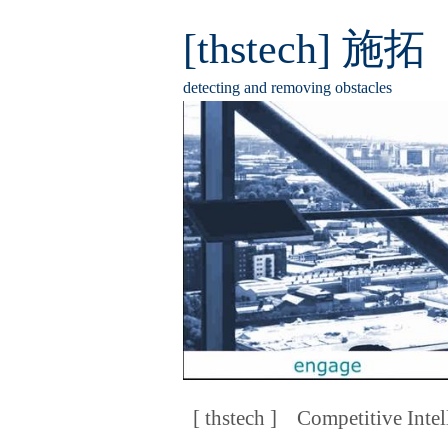
[thstech] 施拓
detecting and removing obstacles
[ thstech ]
Competitive Intel